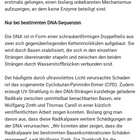
erstmals gelungen, einen bislang unbekannten Mechanismus
aufzuzeigen, an dem keine Enzyme beteiligt sind.
Nur bei bestimmten DNA-Sequenzen
Die DNA ist in Form einer schraubenförmigen Doppelhelix aus
zwei sich gegenüberliegenden Kettenmolekülen aufgebaut. Sie
wird durch Basen stabilisiert, die sich in den einzelnen
Strängen übereinander stapeln und zwischen den beiden
Strängen durch Wasserstoffbrücken verbunden sind.
Der häufigste durch ultraviolettes Licht verursachte Schaden
ist das sogenannte Cyclobutan-Pyrimidin-Dimer (CPD). Zudem
erzeugt UV-Strahlung in den DNA-Strängen kurzlebige geladene
Radikale zwischen unmittelbar benachbarten Basen, wie
Wolfgang Zinth und Thomas Carell in einer kürzlich
veröffentlichten Arbeit zeigen konnten. Bislang ging man
davon aus, dass diese Radikalpaare weitere Schädigungen an
der DNA verursachen. „Wir konnten aber zeigen, dass die
Radikalpaare bei bestimmten Basenkombinationen Schäden
reparieren“, sagt Wolfgang Zinth. Die Triebkraft für die