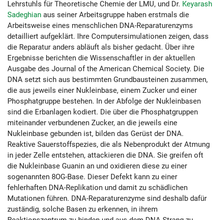
Lehrstuhls für Theoretische Chemie der LMU, und Dr.
Keyarash
Sadeghian
aus seiner Arbeitsgruppe haben erstmals die
Arbeitsweise eines menschlichen DNA-Reparaturenzyms
detailliert aufgeklärt. Ihre Computersimulationen zeigen, dass
die Reparatur anders abläuft als bisher gedacht. Über ihre
Ergebnisse berichten die Wissenschaftler in der aktuellen
Ausgabe des Journal of the American Chemical Society. Die
DNA setzt sich aus bestimmten Grundbausteinen zusammen,
die aus jeweils einer Nukleinbase, einem Zucker und einer
Phosphatgruppe bestehen. In der Abfolge der Nukleinbasen
sind die Erbanlagen kodiert. Die über die Phosphatgruppen
miteinander verbundenen Zucker, an die jeweils eine
Nukleinbase gebunden ist, bilden das Gerüst der DNA.
Reaktive Sauerstoffspezies, die als Nebenprodukt der Atmung
in jeder Zelle entstehen, attackieren die DNA. Sie greifen oft
die Nukleinbase Guanin an und oxidieren diese zu einer
sogenannten 8OG-Base. Dieser Defekt kann zu einer
fehlerhaften DNA-Replikation und damit zu schädlichen
Mutationen führen. DNA-Reparaturenzyme sind deshalb dafür
zuständig, solche Basen zu erkennen, in ihrem
Reaktionszentrum zu binden und aus dem DNA-Strang zu