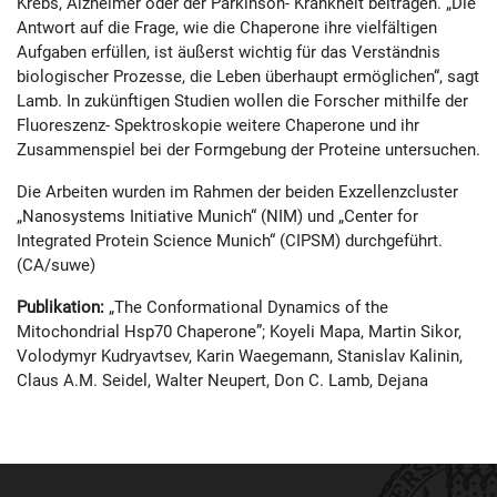
Krebs, Alzheimer oder der Parkinson- Krankheit beitragen. „Die
Antwort auf die Frage, wie die Chaperone ihre vielfältigen
Aufgaben erfüllen, ist äußerst wichtig für das Verständnis
biologischer Prozesse, die Leben überhaupt ermöglichen“, sagt
Lamb. In zukünftigen Studien wollen die Forscher mithilfe der
Fluoreszenz- Spektroskopie weitere Chaperone und ihr
Zusammenspiel bei der Formgebung der Proteine untersuchen.
Die Arbeiten wurden im Rahmen der beiden Exzellenzcluster
„Nanosystems Initiative Munich“ (NIM) und „Center for
Integrated Protein Science Munich“ (CIPSM) durchgeführt.
(CA/suwe)
Publikation:
„The Conformational Dynamics of the
Mitochondrial Hsp70 Chaperone”; Koyeli Mapa, Martin Sikor,
Volodymyr Kudryavtsev, Karin Waegemann, Stanislav Kalinin,
Claus A.M. Seidel, Walter Neupert, Don C. Lamb, Dejana