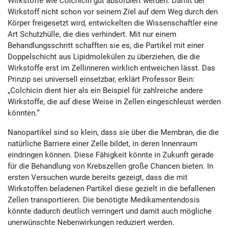
Wirkstoffe wie Colchicin gut absorbiert werden. Damit der
Wirkstoff nicht schon vor seinem Ziel auf dem Weg durch den
Körper freigesetzt wird, entwickelten die Wissenschaftler eine
Art Schutzhülle, die dies verhindert. Mit nur einem
Behandlungsschritt schafften sie es, die Partikel mit einer
Doppelschicht aus Lipidmolekülen zu überziehen, die die
Wirkstoffe erst im Zellinneren wirklich entweichen lässt. Das
Prinzip sei universell einsetzbar, erklärt Professor Bein:
„Colchicin dient hier als ein Beispiel für zahlreiche andere
Wirkstoffe, die auf diese Weise in Zellen eingeschleust werden
könnten.“
Nanopartikel sind so klein, dass sie über die Membran, die die
natürliche Barriere einer Zelle bildet, in deren Innenraum
eindringen können. Diese Fähigkeit könnte in Zukunft gerade
für die Behandlung von Krebszellen große Chancen bieten. In
ersten Versuchen wurde bereits gezeigt, dass die mit
Wirkstoffen beladenen Partikel diese gezielt in die befallenen
Zellen transportieren. Die benötigte Medikamentendosis
könnte dadurch deutlich verringert und damit auch mögliche
unerwünschte Nebenwirkungen reduziert werden.