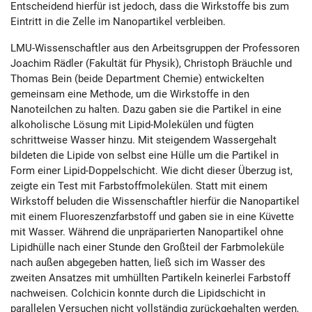
Entscheidend hierfür ist jedoch, dass die Wirkstoffe bis zum
Eintritt in die Zelle im Nanopartikel verbleiben.
LMU-Wissenschaftler aus den Arbeitsgruppen der Professoren
Joachim Rädler (Fakultät für Physik), Christoph Bräuchle und
Thomas Bein (beide Department Chemie) entwickelten
gemeinsam eine Methode, um die Wirkstoffe in den
Nanoteilchen zu halten. Dazu gaben sie die Partikel in eine
alkoholische Lösung mit Lipid-Molekülen und fügten
schrittweise Wasser hinzu. Mit steigendem Wassergehalt
bildeten die Lipide von selbst eine Hülle um die Partikel in
Form einer Lipid-Doppelschicht. Wie dicht dieser Überzug ist,
zeigte ein Test mit Farbstoffmolekülen. Statt mit einem
Wirkstoff beluden die Wissenschaftler hierfür die Nanopartikel
mit einem Fluoreszenzfarbstoff und gaben sie in eine Küvette
mit Wasser. Während die unpräparierten Nanopartikel ohne
Lipidhülle nach einer Stunde den Großteil der Farbmoleküle
nach außen abgegeben hatten, ließ sich im Wasser des
zweiten Ansatzes mit umhüllten Partikeln keinerlei Farbstoff
nachweisen. Colchicin konnte durch die Lipidschicht in
parallelen Versuchen nicht vollständig zurückgehalten werden,