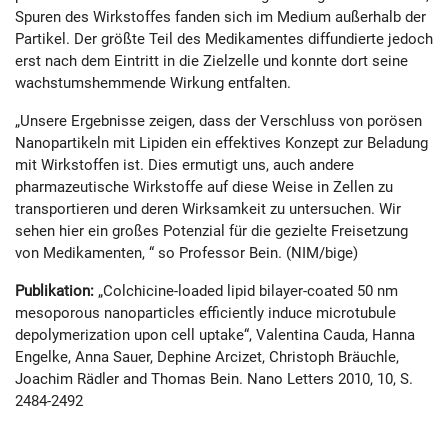
Spuren des Wirkstoffes fanden sich im Medium außerhalb der
Partikel. Der größte Teil des Medikamentes diffundierte jedoch
erst nach dem Eintritt in die Zielzelle und konnte dort seine
wachstumshemmende Wirkung entfalten.
„Unsere Ergebnisse zeigen, dass der Verschluss von porösen
Nanopartikeln mit Lipiden ein effektives Konzept zur Beladung
mit Wirkstoffen ist. Dies ermutigt uns, auch andere
pharmazeutische Wirkstoffe auf diese Weise in Zellen zu
transportieren und deren Wirksamkeit zu untersuchen. Wir
sehen hier ein großes Potenzial für die gezielte Freisetzung
von Medikamenten, “ so Professor Bein. (NIM/bige)
Publikation:
„Colchicine-loaded lipid bilayer-coated 50 nm
mesoporous nanoparticles efficiently induce microtubule
depolymerization upon cell uptake“, Valentina Cauda, Hanna
Engelke, Anna Sauer, Dephine Arcizet, Christoph Bräuchle,
Joachim Rädler and Thomas Bein. Nano Letters 2010, 10, S.
2484-2492