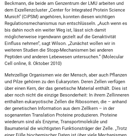
Beckmann, die beide am Genzentrum der LMU arbeiten und
dem Exzellenzcluster „Center for Integrated Protein Science
Munich“ (CiPSM) angehören, konnten diesen wichtigen
Regulationsmechanismus nun entschlüsseln. „Auch wenn es
bis dahin noch ein weiter Weg ist, lässt sich damit
möglicherweise irgendwann gezielt auf die Genaktivität
Einfluss nehmen“, sagt Wilson. „Zunächst wollen wir in
weiteren Studien die Stopp-Mechanismen bei anderen
Peptiden und anderen Lebewesen untersuchen.“ (Molecular
Cell online, 8. Oktober 2010)
Mehrzellige Organismen wie der Mensch, aber auch Pflanzen
und Pilze gehören zu den Eukaryoten. Deren Zellen verfügen
über einen Kern, der das genetische Material enthält. Dies ist
aber noch nicht die einzige Besonderheit: In ihrem Zellinneren
enthalten eukaryotische Zellen die Ribosomen, die – anhand
der genetischen Information aus dem Zellkern – in der
sogenannten Translation Proteine produzieren. Proteine
wiederum sind als Enzyme, Transportmoleküle und
Baumaterial die wichtigsten Funktionsträger der Zelle. „Trotz
einer Fülle biochemischer Daten ist über viele Mechanismen