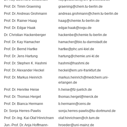
Prof. Dr. Timm Graening
graening@chem.tu-berlin.de
Prof. Dr. Andreas Grohmann
andreas.grohmann@chem.tu-berlin.de
Prof. Dr. Rainer Haag
haag@chemie.fu-berlin.de
Prof. Dr. Edgar Haak
edgar.haak@ovgu.de
Dr. Christian Hackenberger
hackenbe@chemie.fu-berlin.de
Prof. Dr. Kay Hamacher
hamacher@bio.tu-darmstadt.de
Prof. Dr. Bernd Hartke
hartke@phc.uni-kiel.de
Prof. Dr. Jens Hartung
hartung@chemie.uni-kl.de
Prof. Dr. Stephen K. Hashmi
hashmi@hashmi.de
Prof. Dr. Alexander Heckel
heckel@em.uni-frankfurt.de
Prof. Dr. Markus Heinrich
markus.heinrich@medchem.uni-
erlangen.de
Prof. Dr. Henrike Heise
h.heise@fz-juelich.de
Prof. Dr. Thomas Herget
thomas.herget@merck.de
Prof. Dr. Bianca Hermann
b.hermann@cens.de
Dr. Sonja Herres-Pawlis
sonja.herres-pawlis@tu-dortmund.de
Prof. Dr.-Ing. Kai-Olaf Hinrichsen
olaf.hinrichsen@ch.tum.de
Jun.-Prof. Dr. Anja Hoffmann-
hroeder@uni-mainz.de