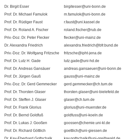
Dr. Birgit Esser
birgitesser@uni-bonn.de
Prof. Dr. Michael Famulok
m.famulok@uni-bonn.de
Prof. Dr. Rüdiger Faust
r.faust@uni.kassel.de
Prof. Dr. Roland A. Fischer
roland.fischer@rub.de
Priv.-Doz. Dr. Peter Flecker
flecker@uni-mainz.de
Dr. Alexandra Friedrich
alexandra.friedrich@bfr.bund.de
Priv.-Doz. Dr. Wolfgang Fritzsche
fritzsche@ipht-jena.de
Prof. Dr. Lutz H. Gade
lutz.gade@uni-hd.de
Prof. Dr. Andreas Gansäuer
andreas.gansaeuer@uni-bonn.de
Prof. Dr. Jürgen Gauß
gauss@uni-mainz.de
Priv.-Doz. Dr. Gerd Gemmecker
gerd.gemmecker@ch.tum.de
Prof. Dr. Thorsten Glaser
thorsten.glaser@uni-bielefeld.de
Prof. Dr. Steffen J. Glaser
glaser@ch.tum.de
Prof. Dr. Frank Glorius
glorius@uni-muenster.de
Prof. Dr. Bernd Goldfuß
goldfuss@uni-koeln.de
Prof. Dr. Lukas J. Gooßen
goossen@chemie.uni-kl.de
Prof. Dr. Richard Göttlich
goettlich@uni-giessen.de
Dr. Kay-Eberhard Gottschalk
kay.gottschalk@uni-greifswald.de