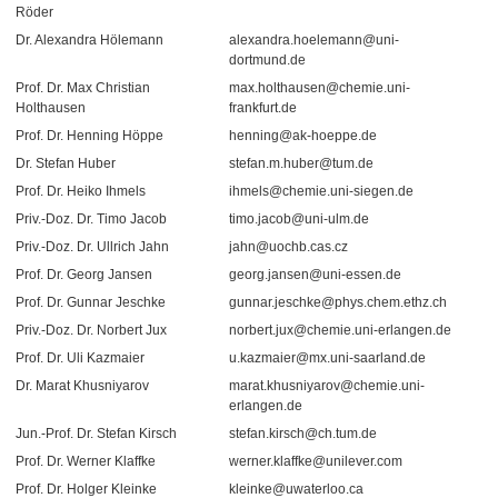
Röder
Dr. Alexandra Hölemann
alexandra.hoelemann@uni-
dortmund.de
Prof. Dr. Max Christian
max.holthausen@chemie.uni-
Holthausen
frankfurt.de
Prof. Dr. Henning Höppe
henning@ak-hoeppe.de
Dr. Stefan Huber
stefan.m.huber@tum.de
Prof. Dr. Heiko Ihmels
ihmels@chemie.uni-siegen.de
Priv.-Doz. Dr. Timo Jacob
timo.jacob@uni-ulm.de
Priv.-Doz. Dr. Ullrich Jahn
jahn@uochb.cas.cz
Prof. Dr. Georg Jansen
georg.jansen@uni-essen.de
Prof. Dr. Gunnar Jeschke
gunnar.jeschke@phys.chem.ethz.ch
Priv.-Doz. Dr. Norbert Jux
norbert.jux@chemie.uni-erlangen.de
Prof. Dr. Uli Kazmaier
u.kazmaier@mx.uni-saarland.de
Dr. Marat Khusniyarov
marat.khusniyarov@chemie.uni-
erlangen.de
Jun.-Prof. Dr. Stefan Kirsch
stefan.kirsch@ch.tum.de
Prof. Dr. Werner Klaffke
werner.klaffke@unilever.com
Prof. Dr. Holger Kleinke
kleinke@uwaterloo.ca