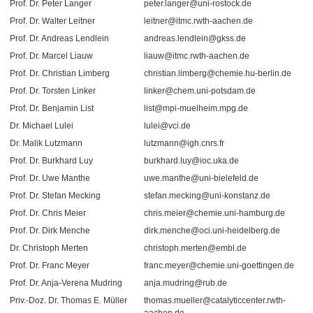
Prof. Dr. Peter Langer
peter.langer@uni-rostock.de
Prof. Dr. Walter Leitner
leitner@itmc.rwth-aachen.de
Prof. Dr. Andreas Lendlein
andreas.lendlein@gkss.de
Prof. Dr. Marcel Liauw
liauw@itmc.rwth-aachen.de
Prof. Dr. Christian Limberg
christian.limberg@chemie.hu-berlin.de
Prof. Dr. Torsten Linker
linker@chem.uni-potsdam.de
Prof. Dr. Benjamin List
list@mpi-muelheim.mpg.de
Dr. Michael Lulei
lulei@vci.de
Dr. Malik Lutzmann
lutzmann@igh.cnrs.fr
Prof. Dr. Burkhard Luy
burkhard.luy@ioc.uka.de
Prof. Dr. Uwe Manthe
uwe.manthe@uni-bielefeld.de
Prof. Dr. Stefan Mecking
stefan.mecking@uni-konstanz.de
Prof. Dr. Chris Meier
chris.meier@chemie.uni-hamburg.de
Prof. Dr. Dirk Menche
dirk.menche@oci.uni-heidelberg.de
Dr. Christoph Merten
christoph.merten@embl.de
Prof. Dr. Franc Meyer
franc.meyer@chemie.uni-goettingen.de
Prof. Dr. Anja-Verena Mudring
anja.mudring@rub.de
Priv.-Doz. Dr. Thomas E. Müller
thomas.mueller@catalyticcenter.rwth-