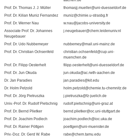
aachen.de
Prof. Dr. Thomas J. J. Müller
thomasjj.mueller@uni-duesseldorf.de
Prof. Dr. Kilian Muniz Fernandez
muniz@chimie.u-strasbg.fr
Prof. Dr. Werner Nau
w.nau@jacobs-university.de
Associate Prof. Dr. Johannes
j.neugebauer@chem.leidenuniv.nl
Neugebauer
Prof. Dr. Udo Nubbemeyer
nubbemey@mail.uni-mainz.de
Prof. Dr. Christian Ochsenfeld
christian.ochsenfeld@cup.uni-
muenchen.de
Prof. Dr. Filipp Oesterhelt
filipp.oesterhelt@uni-duesseldorf.de
Prof. Dr. Jun Okuda
jun.okuda@ac.rwth-aachen.de
Dr. Jan Paradies
jan.paradies@kit.edu
Dr. Holm Petzold
holm.petzold@chemie.tu-chemnitz.de
Prof. Dr. Jörg Pietruszka
j.pietruszka@fz-juelich.de
Univ.-Prof. Dr. Rudolf Pietschnig
rudolf.pietschnig@uni-graz.at
Prof. Dr. Bernd Plietker
bernd.plietker@oc.uni-stuttgart.de
Prof. Dr. Joachim Podlech
joachim.podlech@ioc.uka.de
Prof. Dr. Rainer Pöttgen
poettgen@uni-muenster.de
Priv.-Doz. Dr. Gerd W. Rabe
rabe@chem.tamu.edu