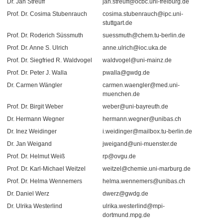
Dr. Jan Streuff
jan.streuff@ocbc.uni-freiburg.de
Prof. Dr. Cosima Stubenrauch
cosima.stubenrauch@ipc.uni-
stuttgart.de
Prof. Dr. Roderich Süssmuth
suessmuth@chem.tu-berlin.de
Prof. Dr. Anne S. Ulrich
anne.ulrich@ioc.uka.de
Prof. Dr. Siegfried R. Waldvogel
waldvogel@uni-mainz.de
Prof. Dr. Peter J. Walla
pwalla@gwdg.de
Dr. Carmen Wängler
carmen.waengler@med.uni-
muenchen.de
Prof. Dr. Birgit Weber
weber@uni-bayreuth.de
Dr. Hermann Wegner
hermann.wegner@unibas.ch
Dr. Inez Weidinger
i.weidinger@mailbox.tu-berlin.de
Dr. Jan Weigand
jweigand@uni-muenster.de
Prof. Dr. Helmut Weiß
rp@ovgu.de
Prof. Dr. Karl-Michael Weitzel
weitzel@chemie.uni-marburg.de
Prof. Dr. Helma Wennemers
helma.wennemers@unibas.ch
Dr. Daniel Werz
dwerz@gwdg.de
Dr. Ulrika Westerlind
ulrika.westerlind@mpi-
dortmund.mpg.de