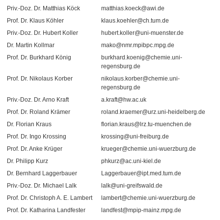
Priv.-Doz. Dr. Matthias Köck
matthias.koeck@awi.de
Prof. Dr. Klaus Köhler
klaus.koehler@ch.tum.de
Priv.-Doz. Dr. Hubert Koller
hubert.koller@uni-muenster.de
Dr. Martin Kollmar
mako@nmr.mpibpc.mpg.de
Prof. Dr. Burkhard König
burkhard.koenig@chemie.uni-
regensburg.de
Prof. Dr. Nikolaus Korber
nikolaus.korber@chemie.uni-
regensburg.de
Priv.-Doz. Dr. Arno Kraft
a.kraft@hw.ac.uk
Prof. Dr. Roland Krämer
roland.kraemer@urz.uni-heidelberg.de
Dr. Florian Kraus
florian.kraus@lrz.tu-muenchen.de
Prof. Dr. Ingo Krossing
krossing@uni-freiburg.de
Prof. Dr. Anke Krüger
krueger@chemie.uni-wuerzburg.de
Dr. Philipp Kurz
phkurz@ac.uni-kiel.de
Dr. Bernhard Laggerbauer
Laggerbauer@ipt.med.tum.de
Priv.-Doz. Dr. Michael Lalk
lalk@uni-greifswald.de
Prof. Dr. Christoph A. E. Lambert
lambert@chemie.uni-wuerzburg.de
Prof. Dr. Katharina Landfester
landfest@mpip-mainz.mpg.de