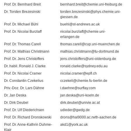
Prof. Dr. Bernhard Breit
bernhard.breit@chemie.uni-freiburg.de
Dr. Torsten Brezesinski
torsten.brezesinski@phys.chemie.uni-
giessen.de
Prof. Dr. Michael Bühl
buehl@st-andrews.ac.uk
Prof. Dr. Nicolai Burzlaff
nicolai.burzlaff@chemie.uni-
erlangen.de
Prof. Dr. Thomas Carell
thomas.carell@cup.uni-muenchen.de
Prof. Dr. Mathias Christmann
mathias.christmann@tu-dortmund.de
Prof. Dr. Jens Christoffers
jens.christoffers@uni-oldenburg.de
Dr. habil. Ronald J. Clarke
ronald.clarke@sydney.edu.au
Prof. Dr. Nicolai Cramer
nicolai.cramer@epfl.ch
Dr. Constantin Czekelius
cczekeli@chemie.fu-berlin.de
Priv.-Doz. Dr. Lars Dähne
i.daehne@surflay.com
Dr. Jan Deska
jan.deska@uni-koeln.de
Dr. Dirk Deubel
dirk.deubel@univie.ac.at
Prof. Dr. Ulf Diederichsen
udieder@gwdg.de
Prof. Dr. Richard Dronskowski
drons@hal9000.ac.rwth-aachen.de
Prof. Dr. Anne-Kathrin Duhme-
akd1@york.ac.uk
Klair