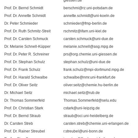
giessen.de
Prof. Dr. Bernd Schmidt
berschmi@rz.uni-potsdam.de
Prof. Dr. Annette Schmidt
annette.schmidt@uni-koeln.de
Dr. Peter Schmieder
schmieder@fmp-berlin.de
Prof. Dr. Ruth Schmitz-Streit
rschmitz@ifam.uni-kiel.de
Prof. Dr. Carsten Schmuck
carsten.schmuck@uni-due.de
Dr. Melanie Schnell-Küpper
melanie.schnell@asg.mpg.de
Prof. Dr. Peter R. Schreiner
prs@org.chemie.uni-giessen.de
Prof. Dr. Stephan Schulz
stephan.schulz@uni-due.de
Prof. Dr. Frank Schulz
frank.schulz@mpi-dortmund.mpg.de
Prof. Dr. Harald Schwalbe
schwalbe@nmr.uni-frankfurt.de
Prof. Dr. Oliver Seitz
oliver.seitz@chemie.hu-berlin.de
Dr. Michael Seitz
michael.seitz@rub.de
Dr. Thomas Sommerfeld
Thomas.Sommerfeld@selu.edu
Prof. Dr. Christian Stark
cstark@uni-leipzig.de
Prof. Dr. Bernd Straub
straub@oci.uni-heidelberg.de
Dr. Carsten Streb
carsten.streb@chemie.uni-erlangen.de
Prof. Dr. Rainer Streubel
r.streubel@uni-bonn.de