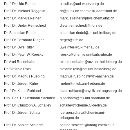
Prof. Dr. Udo Radius
u.radius@uni-wuerzburg.de
Prof. Dr. Michael Reggelin
re@punk.oc.chemie.tu-darmstadt.de
Prof. Dr. Markus Reiher
markus.reiher@phys.chem.ethz.ch
Prof. Dr. Dieter Reinscheid
dieter.reinscheid@h-brs.de
Dr. Sebastian Riedel
sebastian.riedel@ac.uni-freiburg.de
Prof. Dr. Bernhard Rieger
rieger@tum.de
Prof. Dr. Uwe Ritter
uwe.ritter@tu-ilmenau.de
Prof. Dr. Peter W. Roesky
roesky@chemie.uni-karlsruhe.de
Dr. Axel Rosenhahn
axel.rosenhahn@urz.uni-heidelberg.de
Dr. Stefanie Roth
stefanie.roth@oci.uni-heidelberg.de
Prof. Dr. Magnus Rueping
magnus.rueping@rwth-aachen.de
Prof. Dr. Jürgen Rühe
ruehe@imtek.uni-freiburg.de
Prof. Dr. Klaus Ruhland
klaus.ruhland@physik.uni-augsburg.de
Priv.-Doz. Dr. Hermann Sachdev
h.sachdev@mx.uni-saarland.de
Prof. Dr. Christoph A. Schalley
schalley@chemie.fu-berlin.de
Prof. Dr. Jürgen Schatz
juergen.schatz@chemie.uni-
erlangen.de
Prof. Dr. Sabine Schlecht
sabine.schlecht@anorg.chemie.uni-