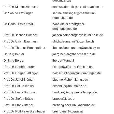
goettingen.de
Prof. Dr. Markus Albrecht
markus.albrecht@oc.rwth-aachen.de
Dr. Sabine Amslinger
sabine.amslinger@chemie.uni-
regensburg.de
Dr. Hans-Dieter Arndt
hans-dieter.arndt@mpi-
dortmund.mpg.de
Prof. Dr. Jochen Balbach
jochen.balbach@physik.uni-halle.de
Prof. Dr. Ulrich Baumann
ulrich.baumann@ibc.unibe.ch
Prof. Dr. Thomas Baumgartner
thomas.baumgartner@ucalcary.ca
Dr. Jörg Behler
joerg.behler@theochem.rub.de
Dr. Imre Berger
iberger@embl.fr
Prof. Dr. Robert Berger
r.berger@fias.uni-frankfurt.de
Prof. Dr. Holger Bettinger
holger.bettinger@uni-tuebingen.de
Prof. Dr. Janet Blümel
bluemel@chem.tamu.edu
Prof. Dr. Pol Besenius
besenius@uni-mainz.de
Prof. Dr. Frank Bordusa
bordusa@enzyme-halle.mpg.de
Prof. Dr. Stefan Bräse
braese@kit.edu
Prof. Dr. Frank Breher
breher@aoc1.uni-karlsruhe.de
Prof. Dr. Rolf Peter Breinbauer
breinbauer@tugraz.at