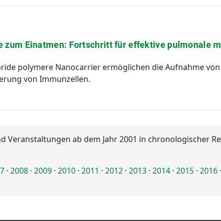
e zum Einatmen: Fortschritt für effektive pulmonale
ride polymere Nanocarrier ermöglichen die Aufnahme von 
vierung von Immunzellen.
und Veranstaltungen ab dem Jahr 2001 in chronologischer Rei
7
·
2008
·
2009
·
2010
·
2011
·
2012
·
2013
·
2014
·
2015
·
2016