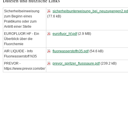
Dateien und nützliche Links
Sicherheitseinweisung
sicherheitsunterweisung_bei_neuzugangen2.pd
zum Beginn eines
(77.6 kB)
Praktikums oder zum
Antritt einer Stelle
EUROFLUOR HF - Ein
eurofluor_hf.pdf
(2.9 MB)
Überblick über die
Fluorchemie
AIR LIQUIDE - Info
fluorwasserstoffn35.pdf
(54.6 kB)
Fluorwasserstoff N35
PREVOR -
prevor_spritzer_flusssaure.pdf
(239.2 kB)
https://www.prevor.com/de/