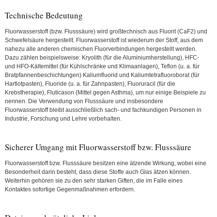
Technische Bedeutung
Fluorwasserstoff (bzw. Flusssäure) wird großtechnisch aus Fluorit (CaF2) und
Schwefelsäure hergestellt. Fluorwasserstoff ist wiederum der Stoff, aus dem
nahezu alle anderen chemischen Fluorverbindungen hergestellt werden.
Dazu zählen beispielsweise: Kryolith (für die Aluminiumherstellung), HFC-
und HFO-Kältemittel (für Kühlschränke und Klimaanlagen), Teflon (u. a. für
Bratpfannenbeschichtungen) Kaliumfluorid und Kaliumtetrafluoroborat (für
Hartlotpasten), Fluoride (u. a. für Zahnpasten), Fluoruracil (für die
Krebstherapie), Fluticason (Mittel gegen Asthma), um nur einige Beispiele zu
nennen. Die Verwendung von Flusssäure und insbesondere
Fluorwasserstoff bleibt ausschließlich sach- und fachkundigen Personen in
Industrie, Forschung und Lehre vorbehalten.
Sicherer Umgang mit Fluorwasserstoff bzw. Flusssäure
Fluorwasserstoff bzw. Flusssäure besitzen eine ätzende Wirkung, wobei eine
Besonderheit darin besteht, dass diese Stoffe auch Glas ätzen können.
Weiterhin gehören sie zu den sehr starken Giften, die im Falle eines
Kontaktes sofortige Gegenmaßnahmen erfordern.