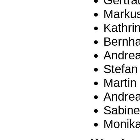
Gertra
Markus
Kathri
Bernhar
Andrea
Stefan
Martin
Andrea
Sabine
Monika