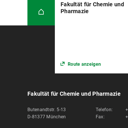
Fakultät für Chemie und
Jobportal Netzwerk von berufstar
Pharmazie
Unter
Jobportal
finden Sie akt
Route anzeigen
Fakultät für Chemie und Pharmazie
Butenandtstr. 5-13
Telefon:
+
D-81377
München
Fax:
+