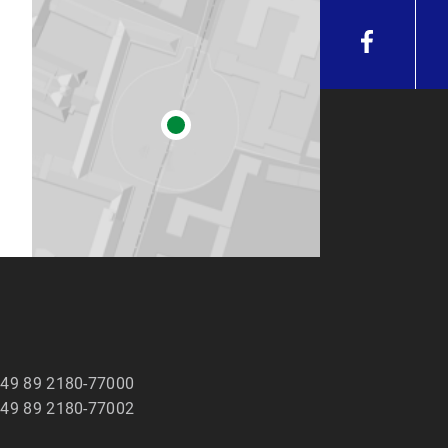
t.de
uelle Stellenangebote und weitere Informationen zum Thema "B
49 89 2180-77000
49 89 2180-77002