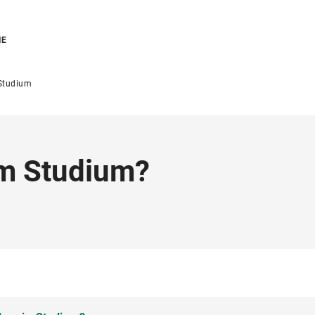
IE
Studium
em Studium?